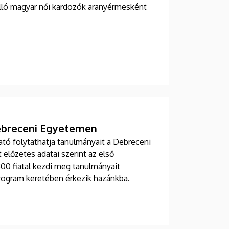
elálló magyar női kardozók aranyérmesként
Debreceni Egyetemen
tó folytathatja tanulmányait a Debreceni
lőzetes adatai szerint az első
00 fiatal kezdi meg tanulmányait
ogram keretében érkezik hazánkba.