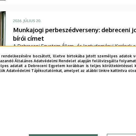
2026. JÚLIUS 20.
Munkajogi perbeszédverseny: debreceni jo
bírói címet
A Debreceni Egyetem Állam- és Jogtudományi Karának egy
a legjobb bírónak járó díjat a Hugo Sinzheimer Moot Co
 rendelkezésére bocsátott, illetve birtokába jutott személyes adatok v
nemzetközi munkajogi perbeszédversenyen. A rendezvény
azandó Általános Adatvédelmi Rendelet alapján felülvizsgálta folyamata
yes adatait a Debreceni Egyetem korábban is teljes körültekintéssel 
DE ÁJK egyik oktatója töltötte be.
tük Adatvédelmi Tájékoztatónkat, amelyet az alábbi linkre kattintva olv
TOVÁBB
2
3
4
5
6
7
8
›
legi
Oldal
Oldal
Oldal
Oldal
Oldal
Oldal
Oldal
Kö
ol