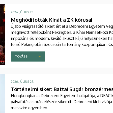
2026. JÚLIUS 28.
Meghódították Kínát a ZK kórusai
Újabb világraszóló sikert ért el a Debreceni Egyetem Ve
meghívott fellépőként Pekingben, a Kínai Nemzetközi K
impozáns és modern, kiváló akusztikájú helyszíneken hat
turné Peking után Szecsuán tartomány központjában, Cs
TOVÁBB
2026. JÚLIUS 27.
Történelmi siker: Battai Sugár bronzérme
Hongkongban a Debreceni Egyetem hallgatója, a DEAC kl
pályafutása során először sikerült. Debreceni klub vívój
messzire egyéniben.