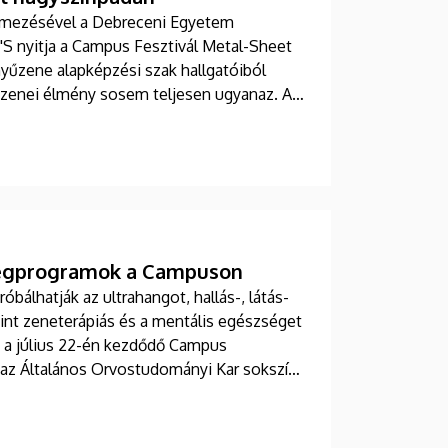
elmezésével a Debreceni Egyetem
S nyitja a Campus Fesztivál Metal-Sheet
yűzene alapképzési szak hallgatóiból
 zenei élmény sosem teljesen ugyanaz. A
lelkesedése, kiemelkedő tehetsége.
zségprogramok a Campuson
bálhatják az ultrahangot, hallás-, látás-
mint zeneterápiás és a mentális egészséget
 a július 22-én kezdődő Campus
 az Általános Orvostudományi Kar sokszínű
állított faházaknál, illetve a