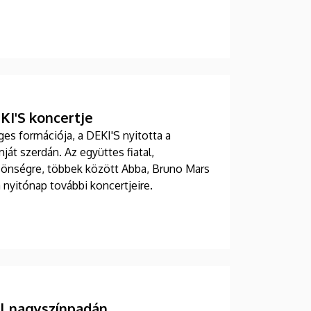
I'S koncertje
s formációja, a DEKI'S nyitotta a
t szerdán. Az együttes fiatal,
közönségre, többek között Abba, Bruno Mars
a nyitónap további koncertjeire.
l nagyszínpadán