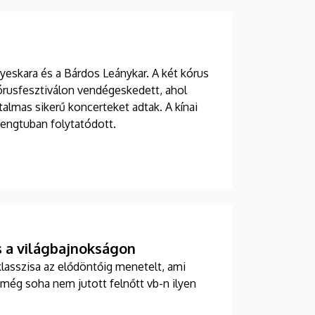
gyeskara és a Bárdos Leánykar. A két kórus
órusfesztiválon vendégeskedett, ahol
almas sikerű koncerteket adtak. A kínai
engtuban folytatódott.
s a világbajnokságon
asszisa az elődöntőig menetelt, ami
a még soha nem jutott felnőtt vb-n ilyen