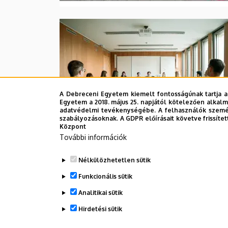
A Debreceni Egyetem kiemelt fontosságúnak tartja a
Egyetem a 2018. május 25. napjától kötelezően alkalm
adatvédelmi tevékenységébe. A felhasználók személ
szabályozásoknak. A GDPR előírásait követve frissítet
Központ
További információk
Nélkülözhetetlen sütik
Funkcionális sütik
Oldalszámozás
Analitikai sütik
1
Jelen
Hirdetési sütik
oldal