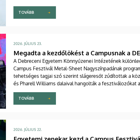
TOVÁBB
2026. JÚLIUS 23.
Megadta a kezdőlökést a Campusnak a DEK
A Debreceni Egyetem Könnyűzenei Intézetének különlege
Campus Fesztivál Metal-Sheet Nagyszínpadának programjá
tehetséges tagjai szó szerint slágeresőt zúdítottak a 
és Pharell Williams dalaival hangolták a fesztiválozókat 
TOVÁBB
2026. JÚLIUS 22.
Egyetemi zenekar kezd a Campus Fesztivá