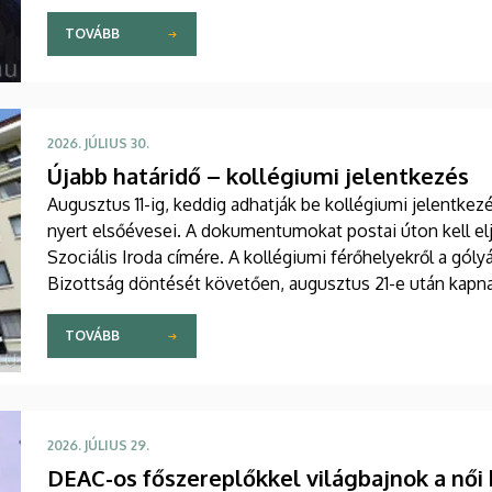
TOVÁBB
2026. JÚLIUS 30.
Újabb határidő – kollégiumi jelentkezés
Augusztus 11-ig, keddig adhatják be kollégiumi jelentke
nyert elsőévesei. A dokumentumokat postai úton kell elj
Szociális Iroda címére. A kollégiumi férőhelyekről a gólyá
Bizottság döntését követően, augusztus 21-e után kapna
TOVÁBB
2026. JÚLIUS 29.
DEAC-os főszereplőkkel világbajnok a női