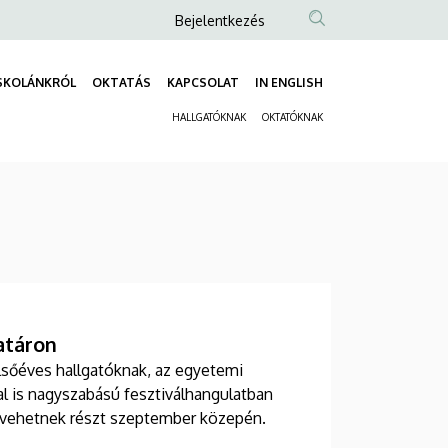
Anonim
Bejelentkezés
Felhasználói
fiók
SKOLÁNKRÓL
OKTATÁS
KAPCSOLAT
IN ENGLISH
Fő
menüje
HALLGATÓKNAK
OKTATÓKNAK
navigáció
Másodlagos
navigáció
atáron
lsőéves hallgatóknak, az egyetemi
l is nagyszabású fesztiválhangulatban
 vehetnek részt szeptember közepén.