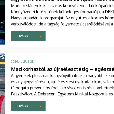
Modern slágerek, klasszikus könnyűzenei dalok újraért
Könnyűzenei Intézetének különleges formációja, a DEKI'
Nagyszínpadának programját. Az együttes a kortárs könn
verbuválódott, de a tagság folyamatos cserélődésével a
minőségre minden esetben garanciát jelent a hallgatók 
TOVÁBB
2026. JÚLIUS 21.
Macikórháztól az újraélesztésig – egés
A gyerekek plüssmacikat gyógyíthatnak, a nagyobbak kipró
és anyajegyszűrésen, újraélesztési gyakorlatokon, vala
támogató prevenciós foglalkozásokon is részt vehetnek
Fesztiválon. A Debreceni Egyetem Klinikai Központja és
programokat kínál a fesztiválozóknak az Egyetem téren fel
Sportdiagnosztikai, Életmód- és Terápiás Központban.
TOVÁBB