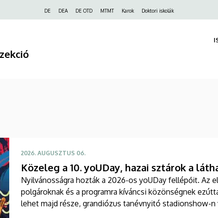
Felső
DE
DEA
DE OTD
MTMT
Karok
Doktori iskolák
navigáció
I
zekció
2026. AUGUSZTUS 06.
Közeleg a 10. yoUDay, hazai sztárok a láth
Nyilvánosságra hozták a 2026-os yoUDay fellépőit. Az e
polgároknak és a programra kíváncsi közönségnek ezútta
lehet majd része, grandiózus tanévnyitó stadionshow-n