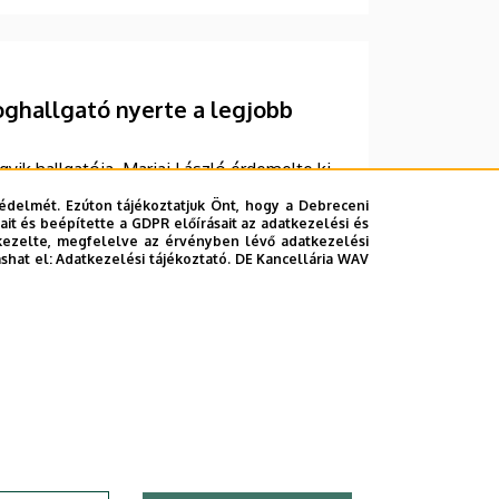
ghallgató nyerte a legjobb
ik hallgatója, Marjai László érdemelte ki
urt Competition elnevezésű, rangos
édelmét. Ezúton tájékoztatjuk Önt, hogy a Debreceni
 szervezőbizottságának elnöki tisztét a
it és beépítette a GDPR előírásait az adatkezelési és
kezelte, megfelelve az érvényben lévő adatkezelési
ashat el:
Adatkezelési tájékoztató.
DE Kancellária WAV
»
vetkező
Utolsó
dal
oldal