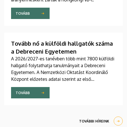
TOVÁBB
Tovább nő a külföldi hallgatók száma
a Debreceni Egyetemen
A 2026/2027-es tanévben több mint 7800 külföldi
hallgató folytathatja tanulmányait a Debreceni
Egyetemen. A Nemzetközi Oktatást Koordináló
Központ előzetes adatai szerint az első
évfolyamokon és az előkészítő kurzusokon több
mint 2300 fiatal kezdi meg tanulmányait
TOVÁBB
szeptemberben, egy részük a Stipendium
Hungaricum program keretében érkezik hazánkba.
TOVÁBBI HÍREINK