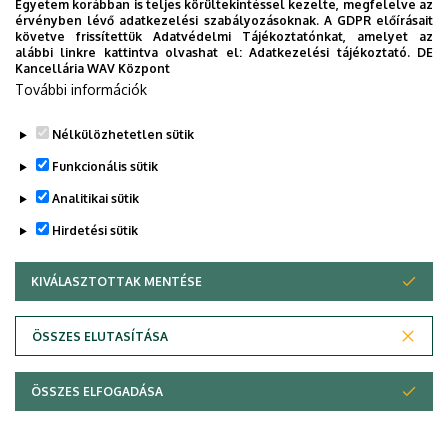
Egyetem korábban is teljes körültekintéssel kezelte, megfelelve az
információkat biztosítsunk, útmutatót adjunk az egyetemi
érvényben lévő adatkezelési szabályozásoknak. A GDPR előírásait
követve frissítettük Adatvédelmi Tájékoztatónkat, amelyet az
évek során felmerülő helyzetekkel, kérdésekkel
alábbi linkre kattintva olvashat el:
Adatkezelési tájékoztató.
DE
kapcsolatban, továbbá „zsebközelbe” hozzuk az Egyetem
Kancellária WAV Központ
További információk
és Debrecen város kulturális és sport életét.
Nélkülözhetetlen sütik
Funkcionális sütik
Analitikai sütik
Hirdetési sütik
KIVÁLASZTOTTAK MENTÉSE
WITHDRAW CONSENT
Adatvédelem
Adatvédelem
ÖSSZES ELUTASÍTÁSA
Technikai információk
ÖSSZES ELFOGADÁSA
Szerzői jog © 2026 Unideb