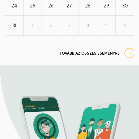
24
25
26
27
28
29
30
31
1
2
3
4
5
6
TOVÁBB AZ ÖSSZES ESEMÉNYRE