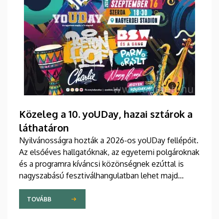
Közeleg a 10. yoUDay, hazai sztárok a
láthatáron
Nyilvánosságra hozták a 2026-os yoUDay fellépőit.
Az elsőéves hallgatóknak, az egyetemi polgároknak
és a programra kíváncsi közönségnek ezúttal is
nagyszabású fesztiválhangulatban lehet majd
része, grandiózus tanévnyitó stadionshow-n
vehetnek részt szeptember közepén.
TOVÁBB