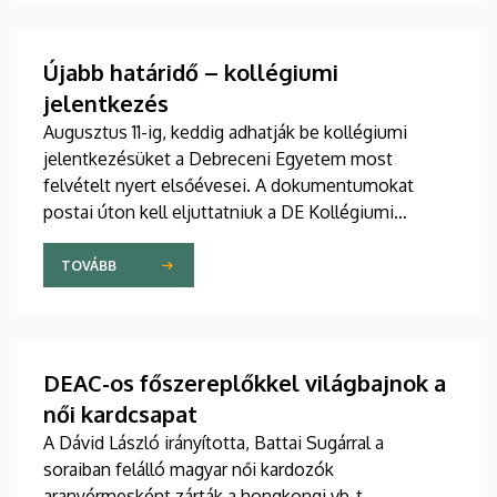
Újabb határidő – kollégiumi
jelentkezés
Augusztus 11-ig, keddig adhatják be kollégiumi
jelentkezésüket a Debreceni Egyetem most
felvételt nyert elsőévesei. A dokumentumokat
postai úton kell eljuttatniuk a DE Kollégiumi
Felvételi és Szociális Iroda címére. A kollégiumi
férőhelyekről a gólyák a Kollégiumi Felvételi és
TOVÁBB
Szociális Bizottság döntését követően, augusztus
21-e után kapnak értesítést emailben.
DEAC-os főszereplőkkel világbajnok a
női kardcsapat
A Dávid László irányította, Battai Sugárral a
soraiban felálló magyar női kardozók
aranyérmesként zárták a hongkongi vb-t.