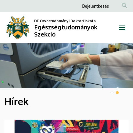
Egészségtudományok
Anonim
Bejelentkezés
Felhasználói
Szekció
DE Orvostudományi Doktori Iskola
fiók
Egészségtudományok
menüje
Szekció
DIAVETÍTÉS
Hírek
HÍREK