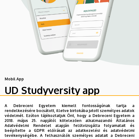
Mobil App
UD Studyversity app
A Debreceni Egyetem kiemelt fontosságúnak tartja a
Engedd meg, hogy figyelmedbe ajánljuk a Debreceni
rendelkezésére bocsátott, illetve birtokába jutott személyes adatok
Egyetem új applikációját, melyet hallgatói számára
védelmét. Ezúton tájékoztatjuk Önt, hogy a Debreceni Egyetem a
2018. május 25. napjától kötelezően alkalmazandó Általános
készített. Az alkalmazás bevezetésével célunk, hogy
Adatvédelmi Rendelet alapján felülvizsgálta folyamatait és
segítsünk eligazodni az egyetemi mindennapokban, a
beépítette a GDPR előírásait az adatkezelési és adatvédelmi
tevékenységébe. A felhasználók személyes adatait a Debreceni
tanulmányaiddal kapcsolatban gyorsan elérhető