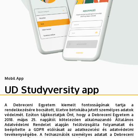
Mobil App
UD Studyversity app
A Debreceni Egyetem kiemelt fontosságúnak tartja a
Engedd meg, hogy figyelmedbe ajánljuk a Debreceni
rendelkezésére bocsátott, illetve birtokába jutott személyes adatok
Egyetem új applikációját, melyet hallgatói számára
védelmét. Ezúton tájékoztatjuk Önt, hogy a Debreceni Egyetem a
2018. május 25. napjától kötelezően alkalmazandó Általános
készített. Az alkalmazás bevezetésével célunk, hogy
Adatvédelmi Rendelet alapján felülvizsgálta folyamatait és
segítsünk eligazodni az egyetemi mindennapokban, a
beépítette a GDPR előírásait az adatkezelési és adatvédelmi
tevékenységébe. A felhasználók személyes adatait a Debreceni
tanulmányaiddal kapcsolatban gyorsan elérhető