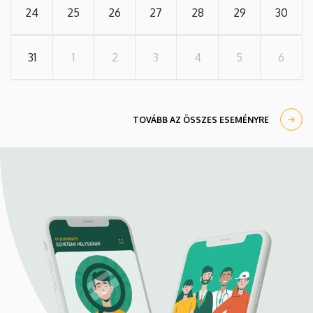
24
25
26
27
28
29
30
31
1
2
3
4
5
6
TOVÁBB AZ ÖSSZES ESEMÉNYRE