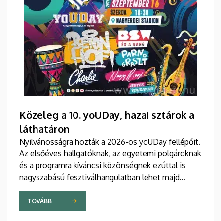
Közeleg a 10. yoUDay, hazai sztárok a
láthatáron
Nyilvánosságra hozták a 2026-os yoUDay fellépőit.
Az elsőéves hallgatóknak, az egyetemi polgároknak
és a programra kíváncsi közönségnek ezúttal is
nagyszabású fesztiválhangulatban lehet majd
része, grandiózus tanévnyitó stadionshow-n
vehetnek részt szeptember közepén.
TOVÁBB