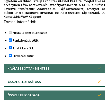
Egyetem korábban is teljes körültekintéssel kezelte, megfelelve az
információkat biztosítsunk, útmutatót adjunk az egyetemi
érvényben lévő adatkezelési szabályozásoknak. A GDPR előírásait
követve frissítettük Adatvédelmi Tájékoztatónkat, amelyet az
évek során felmerülő helyzetekkel, kérdésekkel
alábbi linkre kattintva olvashat el:
Adatkezelési tájékoztató.
DE
kapcsolatban, továbbá „zsebközelbe” hozzuk az Egyetem
Kancellária WAV Központ
További információk
és Debrecen város kulturális és sport életét.
Nélkülözhetetlen sütik
Funkcionális sütik
Analitikai sütik
Hirdetési sütik
KIVÁLASZTOTTAK MENTÉSE
WITHDRAW CONSENT
Adatvédelem
Adatvédelem
ÖSSZES ELUTASÍTÁSA
Technikai információk
ÖSSZES ELFOGADÁSA
Szerzői jog © 2026 Unideb