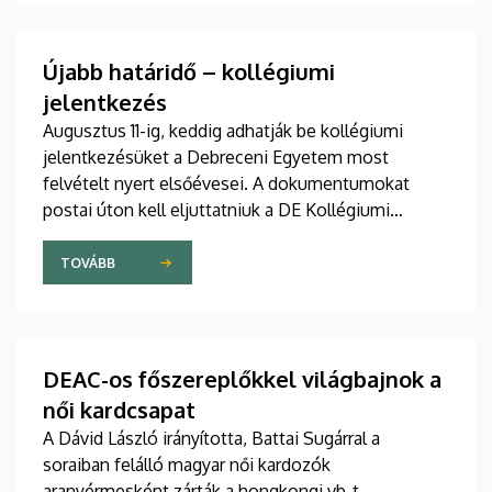
Újabb határidő – kollégiumi
jelentkezés
Augusztus 11-ig, keddig adhatják be kollégiumi
jelentkezésüket a Debreceni Egyetem most
felvételt nyert elsőévesei. A dokumentumokat
postai úton kell eljuttatniuk a DE Kollégiumi
Felvételi és Szociális Iroda címére. A kollégiumi
férőhelyekről a gólyák a Kollégiumi Felvételi és
TOVÁBB
Szociális Bizottság döntését követően, augusztus
21-e után kapnak értesítést emailben.
DEAC-os főszereplőkkel világbajnok a
női kardcsapat
A Dávid László irányította, Battai Sugárral a
soraiban felálló magyar női kardozók
aranyérmesként zárták a hongkongi vb-t.