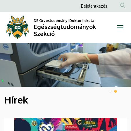
Egészségtudományok
Anonim
Bejelentkezés
Felhasználói
Szekció
DE Orvostudományi Doktori Iskola
fiók
Egészségtudományok
menüje
Szekció
DIAVETÍTÉS
Hírek
HÍREK