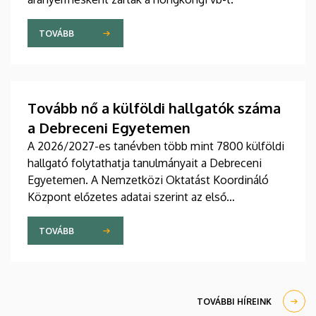
TOVÁBB
Tovább nő a külföldi hallgatók száma
a Debreceni Egyetemen
A 2026/2027-es tanévben több mint 7800 külföldi
hallgató folytathatja tanulmányait a Debreceni
Egyetemen. A Nemzetközi Oktatást Koordináló
Központ előzetes adatai szerint az első
évfolyamokon és az előkészítő kurzusokon több
mint 2300 fiatal kezdi meg tanulmányait
TOVÁBB
szeptemberben, egy részük a Stipendium
Hungaricum program keretében érkezik hazánkba.
TOVÁBBI HÍREINK