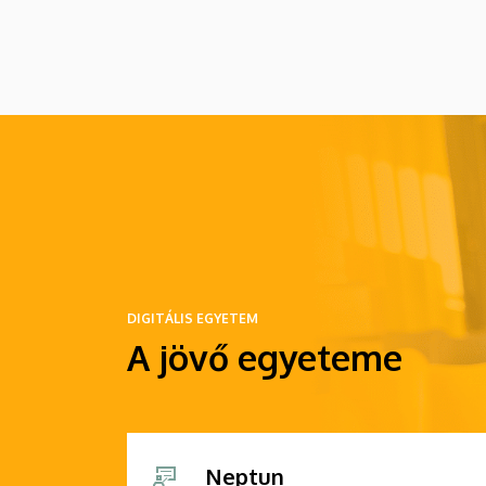
értesítést emailben.
DIGITÁLIS EGYETEM
A jövő egyeteme
Neptun