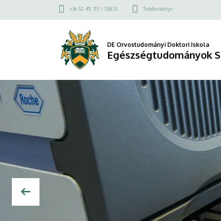
Egészségtudományok
Felső
+36 52 411 717 / 55833
Telefonkönyv
kapcsolat
Szekció
menü
DE Orvostudományi Doktori Iskola
Egészségtudományok S
DIAVETÍTÉS