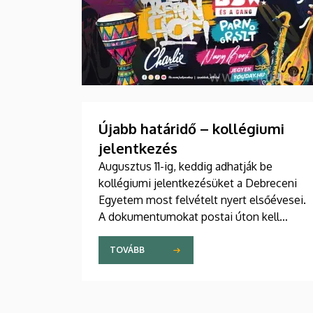
Újabb határidő – kollégiumi
jelentkezés
Augusztus 11-ig, keddig adhatják be
kollégiumi jelentkezésüket a Debreceni
Egyetem most felvételt nyert elsőévesei.
A dokumentumokat postai úton kell
eljuttatniuk a DE Kollégiumi Felvételi és
Szociális Iroda címére. A kollégiumi
TOVÁBB
férőhelyekről a gólyák a Kollégiumi
Felvételi és Szociális Bizottság döntését
követően, augusztus 21-e után kapnak