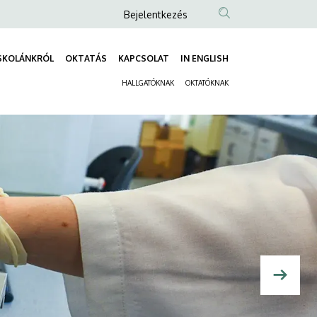
Anonim
Bejelentkezés
Felhasználói
fiók
SKOLÁNKRÓL
OKTATÁS
KAPCSOLAT
IN ENGLISH
Fő
menüje
HALLGATÓKNAK
OKTATÓKNAK
navigáció
Másodlagos
navigáció