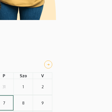
P
Szo
V
31
1
2
7
8
9