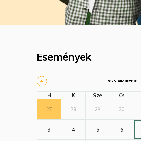
Események
2026. augusztus
H
K
Sze
Cs
27
28
29
30
3
4
5
6