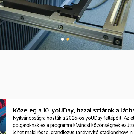
Közeleg a 10. yoUDay, hazai sztárok a láth
Nyilvánosságra hozták a 2026-os yoUDay fellépőit. Az e
polgároknak és a programra kíváncsi közönségnek ezútta
lehet majd része, grandiózus tanévnyitó stadionshow-n