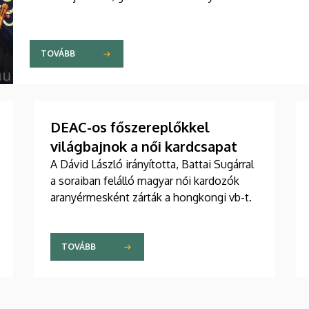
TOVÁBB
DEAC-os főszereplőkkel
világbajnok a női kardcsapat
A Dávid László irányította, Battai Sugárral
a soraiban felálló magyar női kardozók
aranyérmesként zárták a hongkongi vb-t.
TOVÁBB