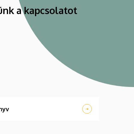
ünk a kapcsolatot
.
nyv