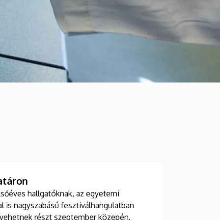
atáron
lsőéves hallgatóknak, az egyetemi
l is nagyszabású fesztiválhangulatban
 vehetnek részt szeptember közepén.