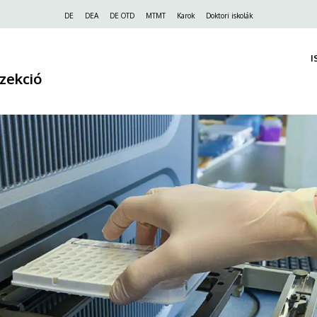
Felső
DE
DEA
DE OTD
MTMT
Karok
Doktori iskolák
navigáció
I
zekció