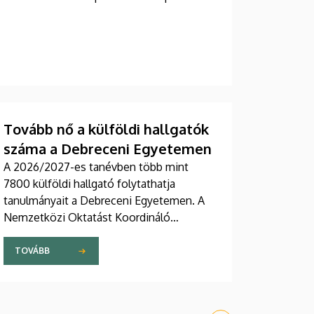
Tovább nő a külföldi hallgatók
száma a Debreceni Egyetemen
A 2026/2027-es tanévben több mint
7800 külföldi hallgató folytathatja
tanulmányait a Debreceni Egyetemen. A
Nemzetközi Oktatást Koordináló
Központ előzetes adatai szerint az első
évfolyamokon és az előkészítő
TOVÁBB
kurzusokon több mint 2300 fiatal kezdi
meg tanulmányait szeptemberben, egy
részük a Stipendium Hungaricum program